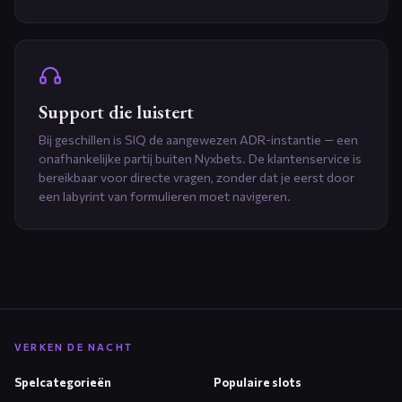
Support die luistert
Bij geschillen is SIQ de aangewezen ADR-instantie — een
onafhankelijke partij buiten Nyxbets. De klantenservice is
bereikbaar voor directe vragen, zonder dat je eerst door
een labyrint van formulieren moet navigeren.
VERKEN DE NACHT
Spelcategorieën
Populaire slots