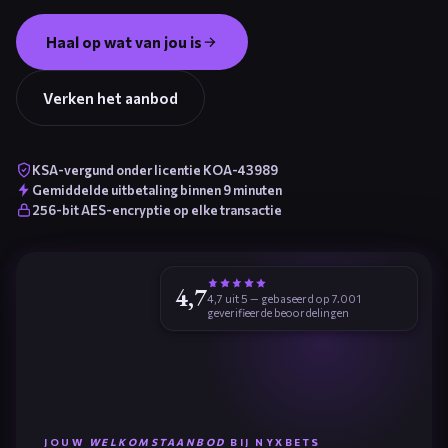
Haal op wat van jou is
Verken het aanbod
KSA-vergund onder licentie KOA-43989
Gemiddelde uitbetaling binnen 9 minuten
256-bit AES-encryptie op elke transactie
4,7
4,7 uit 5 — gebaseerd op 7.001
geverifieerde beoordelingen
JOUW
WELKOMSTAANBOD
BIJ NYXBETS