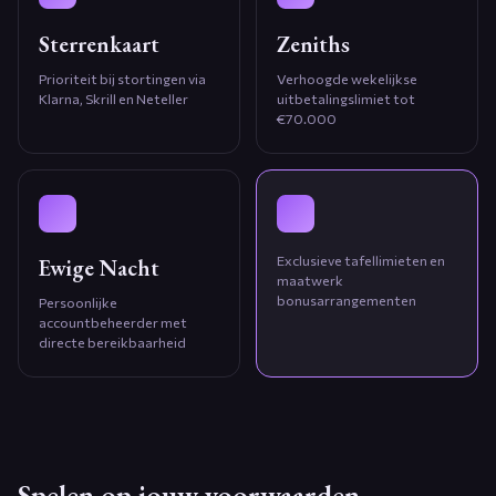
Sterrenkaart
Zeniths
Prioriteit bij stortingen via
Verhoogde wekelijkse
Klarna, Skrill en Neteller
uitbetalingslimiet tot
€70.000
Exclusieve tafellimieten en
Ewige Nacht
maatwerk
bonusarrangementen
Persoonlijke
accountbeheerder met
directe bereikbaarheid
Spelen op jouw voorwaarden