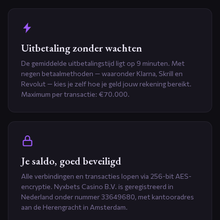
Uitbetaling zonder wachten
De gemiddelde uitbetalingstijd ligt op 9 minuten. Met
negen betaalmethoden — waaronder Klarna, Skrill en
Revolut — kies je zelf hoe je geld jouw rekening bereikt.
Maximum per transactie: €70.000.
Je saldo, goed beveiligd
Alle verbindingen en transacties lopen via 256-bit AES-
encryptie. Nyxbets Casino B.V. is geregistreerd in
Nederland onder nummer 33649680, met kantooradres
aan de Herengracht in Amsterdam.