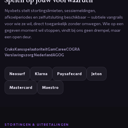
Nyxbets stelt stortingslimieten, sessiemeldingen,
afkoelperiodes en zelfuitsluiting beschikbaar — subtiele vangrails
voor wie ze wil, direct toegankelijk zonder omwegen. Wie op een
gegeven moment wil stoppen, vindt bij ons geen drempel, maar
een open deur.
Cruks
Kansspelautoriteit
GamCare
eCOGRA
Verslavingszorg Nederland
AGOG
Neosurf
Klarna
Paysafecard
Jeton
Mastercard
Maestro
STORTINGEN & UITBETALINGEN