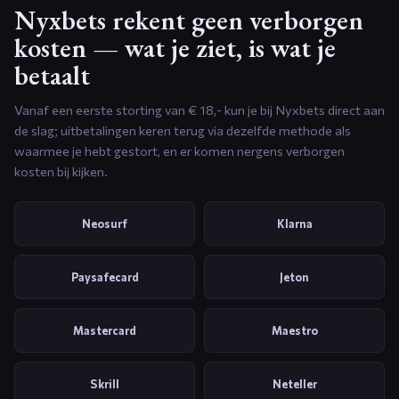
Nyxbets rekent geen verborgen
kosten — wat je ziet, is wat je
betaalt
Vanaf een eerste storting van € 18,- kun je bij Nyxbets direct aan
de slag; uitbetalingen keren terug via dezelfde methode als
waarmee je hebt gestort, en er komen nergens verborgen
kosten bij kijken.
Neosurf
Klarna
Paysafecard
Jeton
Mastercard
Maestro
Skrill
Neteller