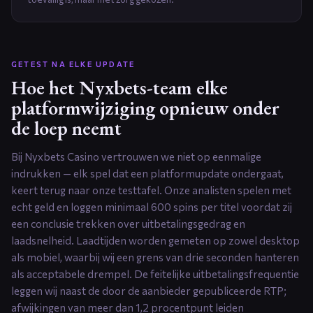
GETEST NA ELKE UPDATE
Hoe het Nyxbets-team elke
platformwijziging opnieuw onder
de loep neemt
Bij Nyxbets Casino vertrouwen we niet op eenmalige
indrukken — elk spel dat een platformupdate ondergaat,
keert terug naar onze testtafel. Onze analisten spelen met
echt geld en loggen minimaal 600 spins per titel voordat zij
een conclusie trekken over uitbetalingsgedrag en
laadsnelheid. Laadtijden worden gemeten op zowel desktop
als mobiel, waarbij wij een grens van drie seconden hanteren
als acceptabele drempel. De feitelijke uitbetalingsfrequentie
leggen wij naast de door de aanbieder gepubliceerde RTP;
afwijkingen van meer dan 1,2 procentpunt leiden