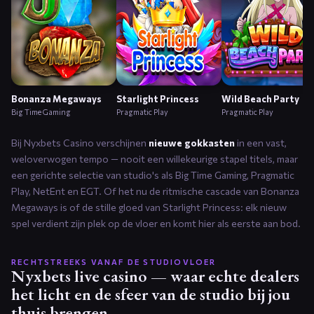
Bonanza Megaways
Starlight Princess
Wild Beach Party
Big Time Gaming
Pragmatic Play
Pragmatic Play
Bij Nyxbets Casino verschijnen
nieuwe gokkasten
in een vast,
weloverwogen tempo — nooit een willekeurige stapel titels, maar
een gerichte selectie van studio's als Big Time Gaming, Pragmatic
Play, NetEnt en EGT. Of het nu de ritmische cascade van Bonanza
Megaways is of de stille gloed van Starlight Princess: elk nieuw
spel verdient zijn plek op de vloer en komt hier als eerste aan bod.
RECHTSTREEKS VANAF DE STUDIOVLOER
Nyxbets live casino — waar echte dealers
het licht en de sfeer van de studio bij jou
thuis brengen