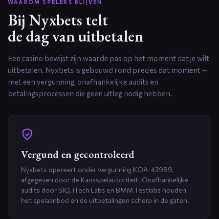
WAAROM SPELERS BLIJVEN
Bij Nyxbets telt
de dag van uitbetalen
Een casino bewijst zijn waarde pas op het moment dat je wilt
uitbetalen. Nyxbets is gebouwd rond precies dat moment —
met een vergunning, onafhankelijke audits en
betalingsprocessen die geen uitleg nodig hebben.
Vergund en gecontroleerd
Nyxbets opereert onder vergunning KOA-43989,
afgegeven door de Kansspelautoriteit. Onafhankelijke
audits door SIQ, iTech Labs en BMM Testlabs houden
het spelaanbod en de uitbetalingen scherp in de gaten.