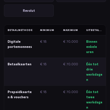
Revolut
BETAALMETHODE
MINIMUM
MAXIMUM
UITBETALINGSTIJD
Digitale
€ 18
€ 70.000
Binnen
portemonnees
enkele
uren
Betaalkaarten
€ 18
€ 70.000
Één tot
drie
werkdage
n
Prepaidkaarte
€ 18
€ 70.000
Één tot
n & vouchers
twee
werkdage
n