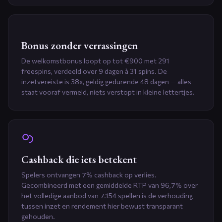
Bonus zonder verrassingen
De welkomstbonus loopt op tot €900 met 291
freespins, verdeeld over 9 dagen à 31 spins. De
inzetvereiste is 38x, geldig gedurende 48 dagen — alles
staat vooraf vermeld, niets verstopt in kleine lettertjes.
Cashback die iets betekent
Spelers ontvangen 7% cashback op verlies.
Gecombineerd met een gemiddelde RTP van 96,7% over
het volledige aanbod van 7.154 spellen is de verhouding
tussen inzet en rendement hier bewust transparant
gehouden.