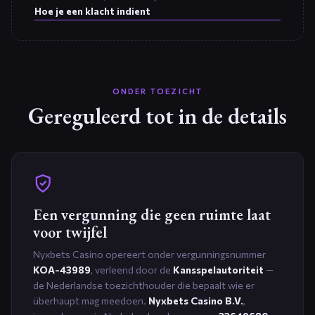
Hoe je een klacht indient
ONDER TOEZICHT
Gereguleerd tot in de details
Een vergunning die geen ruimte laat
voor twijfel
Nyxbets Casino opereert onder vergunningsnummer
KOA-43989
, verleend door de
Kansspelautoriteit
—
de Nederlandse toezichthouder die bepaalt wie er
überhaupt mag meedoen.
Nyxbets Casino B.V.
,