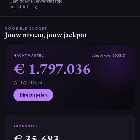
Gemiddelde verwerkingstijd
per uitbetaling
VOOR ELK BUDGET
Jouw niveau, jouw jackpot
NACHTMANTEL
Jackpot voor 00:33:31
€ 1.797.036
Wild West Gold
Direct spelen
AVONDSTER
€ 35.683